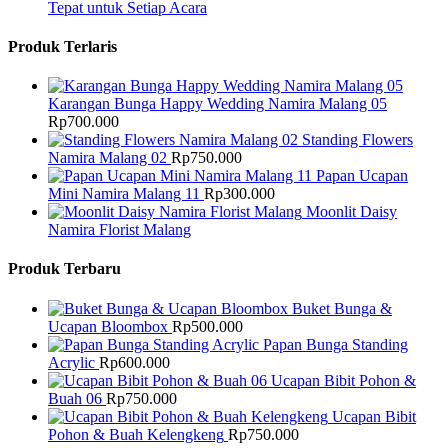
Tepat untuk Setiap Acara
Produk Terlaris
Karangan Bunga Happy Wedding Namira Malang 05
Rp
700.000
Standing Flowers
Namira Malang 02
Rp
750.000
Papan Ucapan
Mini Namira Malang 11
Rp
300.000
Moonlit Daisy
Namira Florist Malang
Produk Terbaru
Buket Bunga &
Ucapan Bloombox
Rp
500.000
Papan Bunga Standing
Acrylic
Rp
600.000
Ucapan Bibit Pohon &
Buah 06
Rp
750.000
Ucapan Bibit
Pohon & Buah Kelengkeng
Rp
750.000