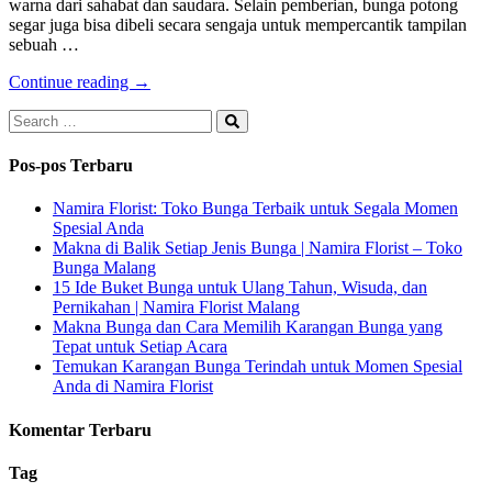
warna dari sahabat dan saudara. Selain pemberian, bunga potong
segar juga bisa dibeli secara sengaja untuk mempercantik tampilan
sebuah …
Continue reading →
Pos-pos Terbaru
Namira Florist: Toko Bunga Terbaik untuk Segala Momen
Spesial Anda
Makna di Balik Setiap Jenis Bunga | Namira Florist – Toko
Bunga Malang
15 Ide Buket Bunga untuk Ulang Tahun, Wisuda, dan
Pernikahan | Namira Florist Malang
Makna Bunga dan Cara Memilih Karangan Bunga yang
Tepat untuk Setiap Acara
Temukan Karangan Bunga Terindah untuk Momen Spesial
Anda di Namira Florist
Komentar Terbaru
Tag