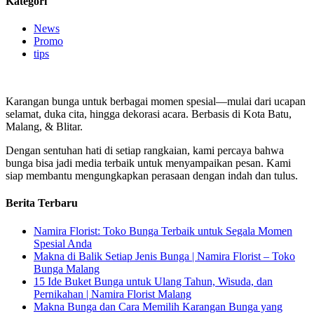
Kategori
News
Promo
tips
Karangan bunga untuk berbagai momen spesial—mulai dari ucapan
selamat, duka cita, hingga dekorasi acara. Berbasis di Kota Batu,
Malang, & Blitar.
Dengan sentuhan hati di setiap rangkaian, kami percaya bahwa
bunga bisa jadi media terbaik untuk menyampaikan pesan. Kami
siap membantu mengungkapkan perasaan dengan indah dan tulus.
Berita Terbaru
Namira Florist: Toko Bunga Terbaik untuk Segala Momen
Spesial Anda
Makna di Balik Setiap Jenis Bunga | Namira Florist – Toko
Bunga Malang
15 Ide Buket Bunga untuk Ulang Tahun, Wisuda, dan
Pernikahan | Namira Florist Malang
Makna Bunga dan Cara Memilih Karangan Bunga yang