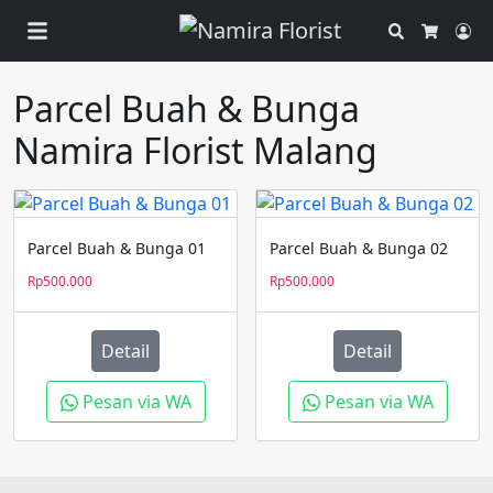
Search
Ac
Cart
Parcel Buah & Bunga
Namira Florist Malang
Parcel Buah & Bunga 01
Parcel Buah & Bunga 02
Rp
500.000
Rp
500.000
Detail
Detail
Pesan via WA
Pesan via WA