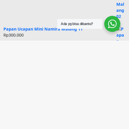
Ada yg bisa dibantu?
Papan Ucapan Mini Namira Malang 11
Rp
300.000
Moonlit Daisy Namira Florist Malang