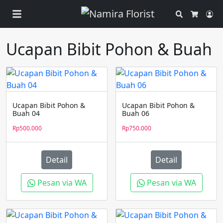
Search
Ac
Cart
Ucapan Bibit Pohon & Buah
Ucapan Bibit Pohon &
Ucapan Bibit Pohon &
Buah 04
Buah 06
Rp
500.000
Rp
750.000
Detail
Detail
Pesan via WA
Pesan via WA