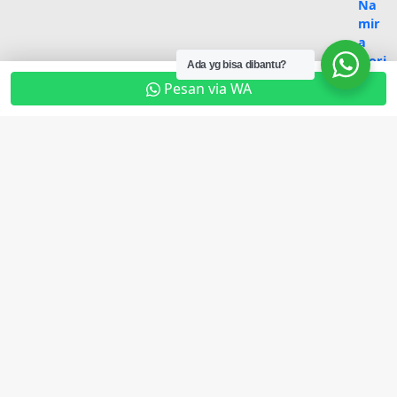
Ada yg bisa dibantu?
Pesan via WA
Produk Terbaru
Buket Bunga & Ucapan Bloombox
Rp
500.000