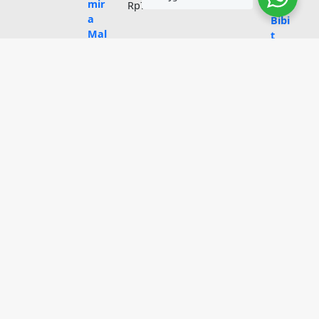
Rp
750.000
pan Mini Namira
Ucapan Bibit Pohon & Buah
Kelengkeng
Rp
750.000
isy Namira
lang