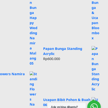
Papan Bunga Standing
Acrylic
Rp
600.000
Flowers Namira
Ucapan Bibit Pohon & Buah
06
Ada yg bisa dibantu?