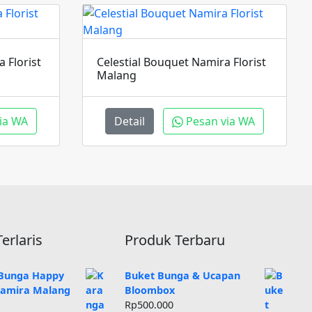
 Florist
Celestial Bouquet Namira Florist
Malang
ia WA
Detail
Pesan via WA
erlaris
Produk Terbaru
Bunga Happy
Buket Bunga & Ucapan
amira Malang
Bloombox
Rp
500.000