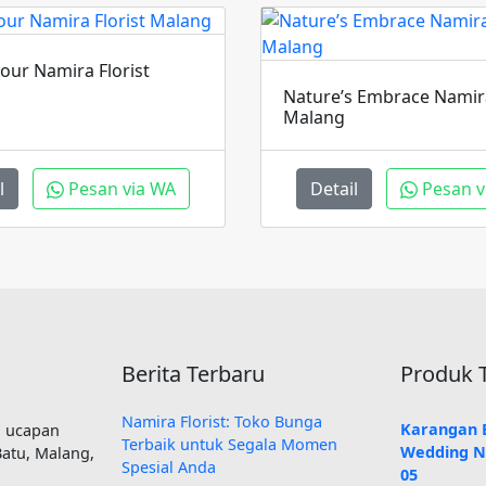
our Namira Florist
Nature’s Embrace Namira
Malang
l
Pesan via WA
Detail
Pesan v
Berita Terbaru
Produk T
Namira Florist: Toko Bunga
Karangan 
i ucapan
Terbaik untuk Segala Momen
Wedding N
Batu, Malang,
Spesial Anda
05